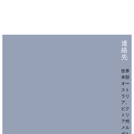
連
絡
先
世界
本部
オー
スト
ラリ
ア、
ビク
トリ
ア州
メル
ボル