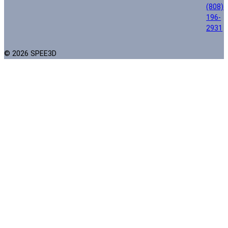
(808)
196-
2931
© 2026 SPEE3D