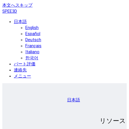
本文へスキップ
SPEE3D
日本語
English
Español
Deutsch
Français
Italiano
한국어
パート評価
連絡先
メニュー
日本語
リソース