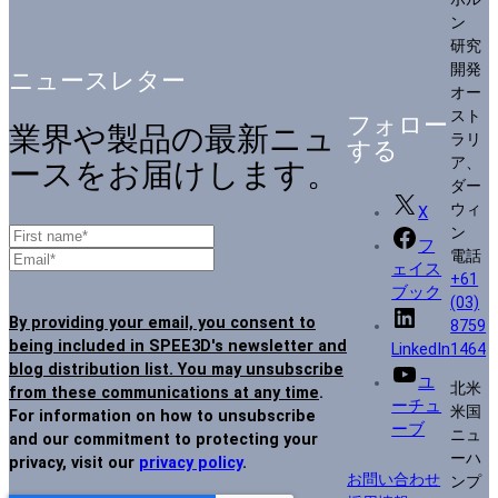
ン
研究
開発
ニュースレター
オー
スト
フォロー
業界や製品の最新ニュ
ラリ
する
ア、
ースをお届けします。
ダー
ウィ
X
ン
フ
電話
ェイス
+61
ブック
(03)
By providing your email, you consent to
8759
being included in SPEE3D's newsletter and
LinkedIn
1464
blog distribution list. You may unsubscribe
ユ
北米
from these communications at any time
.
ーチュ
米国
For information on how to unsubscribe
ーブ
ニュ
and our commitment to protecting your
ーハ
privacy, visit our
privacy policy
.
お問い合わせ
ンプ