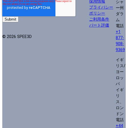
採用情報
シャ
プライバシー
ー州
ポリシー
ダラ
ご利用条件
ム
パート評価
電話
+1
© 2026 SPEE3D
877-
908-
9369
イギ
リス/
ヨー
ロッ
パ
イギ
リ
ス、
ロン
ドン
電話
+44