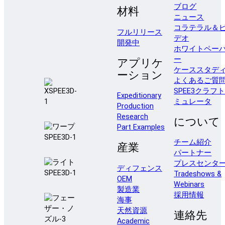
ブログ
材料
ニュース
コラテラル＆
フルリリース
デオ
開発中
ホワイトペー
ー
アプリケ
ケーススタデ
ーション
よくあるご質
SPEE3クラフ
Expeditionary
ミュレータ
Production
Research
について
Part Examples
チーム紹介
産業
パートナー
プレスセンタ
ディフェンス
Tradeshows &
OEM
Webinars
製造業
採用情報
海事
天然資源
連絡先
Academic