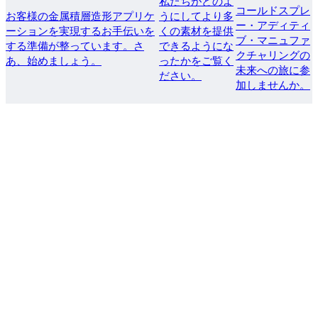
私たちがどのよ
コールドスプレ
お客様の金属積層造形アプリケ
うにしてより多
ー・アディティ
ーションを実現するお手伝いを
くの素材を提供
ブ・マニュファ
する準備が整っています。さ
できるようにな
クチャリングの
あ、始めましょう。
ったかをご覧く
未来への旅に参
ださい。
加しませんか。