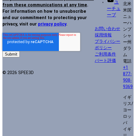
ユ
北米
from these communications at any time
.
ーチュ
米国
For information on how to unsubscribe
ーブ
ニュ
and our commitment to protecting your
ーハ
privacy, visit our
privacy policy
.
お問い合わせ
ンプ
採用情報
シャ
プライバシー
ー州
ポリシー
ダラ
ご利用条件
ム
パート評価
電話
+1
© 2026 SPEE3D
877-
908-
9369
イギ
リス/
ヨー
ロッ
パ
イギ
リ