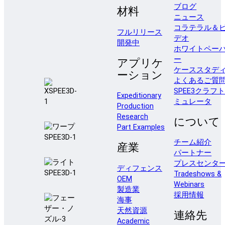
ブログ
材料
ニュース
コラテラル＆
フルリリース
デオ
開発中
ホワイトペー
ー
アプリケ
ケーススタデ
ーション
よくあるご質
SPEE3クラフ
Expeditionary
ミュレータ
Production
Research
について
Part Examples
チーム紹介
産業
パートナー
プレスセンタ
ディフェンス
Tradeshows &
OEM
Webinars
製造業
採用情報
海事
天然資源
連絡先
Academic