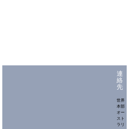
連
絡
先
世界
本部
オー
スト
ラリ