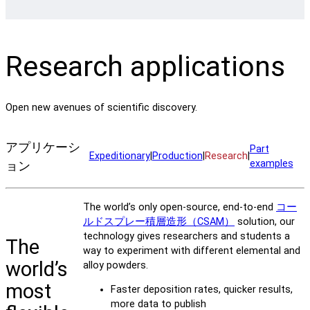
Research applications
Open new avenues of scientific discovery.
アプリケーシ
Part
Expeditionary
|
Production
|
Research
|
examples
ョン
The world’s only open-source, end-to-end
コー
ルドスプレー積層造形（CSAM）
solution, our
technology gives researchers and students a
The
way to experiment with different elemental and
world’s
alloy powders.
most
Faster deposition rates, quicker results,
more data to publish