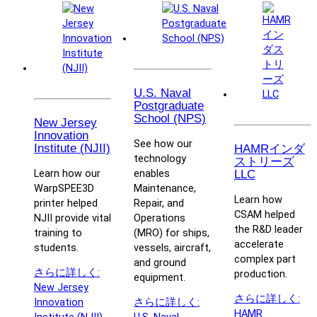
U.S. Naval
Postgraduate
School (NPS)
New Jersey
Innovation
See how our
Institute (NJII)
HAMRインダ
technology
ストリーズ
Learn how our
enables
LLC
WarpSPEE3D
Maintenance,
Learn how
printer helped
Repair, and
CSAM helped
NJII provide vital
Operations
the R&D leader
training to
(MRO) for ships,
accelerate
students.
vessels, aircraft,
complex part
and ground
さらに詳しく
:
production.
equipment.
New Jersey
さらに詳しく
:
Innovation
さらに詳しく
:
HAMR