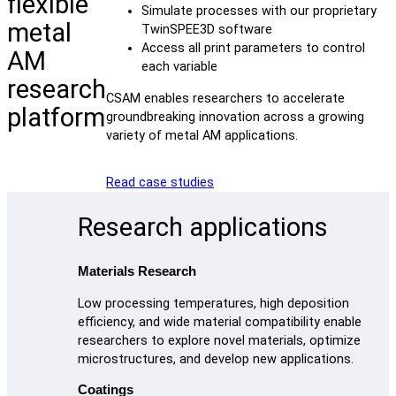
flexible
Simulate processes with our proprietary
metal
TwinSPEE3D software
Access all print parameters to control
AM
each variable
research
CSAM enables researchers to accelerate
platform
groundbreaking innovation across a growing
variety of metal AM applications.
Read case studies
Research applications
Materials Research
Low processing temperatures, high deposition
efficiency, and wide material compatibility enable
researchers to explore novel materials, optimize
microstructures, and develop new applications.
Coatings