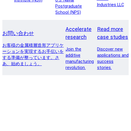
Institute (NJII)
U.S. Naval
Industries LLC
Postgraduate
School (NPS)
Accelerate
Read more
お問い合わせ
research
case studies
お客様の金属積層造形アプリケ
Join the
Discover new
ーションを実現するお手伝いを
additive
applications and
する準備が整っています。さ
manufacturing
success
あ、始めましょう。
revolution.
stories.