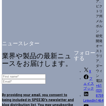
ア、
ビク
トリ
ア州
メル
ボル
ン
研究
開発
ニュースレター
オー
スト
フォロー
業界や製品の最新ニュ
ラリ
する
ア、
ースをお届けします。
ダー
ウィ
X
ン
フ
電話
ェイス
+61
ブック
(03)
By providing your email, you consent to
8759
being included in SPEE3D's newsletter and
LinkedIn
1464
blog distribution list. You may unsubscribe