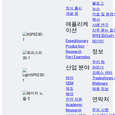
블로그
정식 출시
뉴스
개발 중
자료 및 동영
백서
애플리케
사례 연구
이션
자주 묻는 질
SPEE3DCraf
Expeditionary
레이터
Production
정보
Research
Part Examples
우리 팀
산업 분야
파트너
프레스 센터
방어
Tradeshows 
OEM
Webinars
제조
채용 정보
해양
연락처
천연 자원
Academic
문의 사항
Research