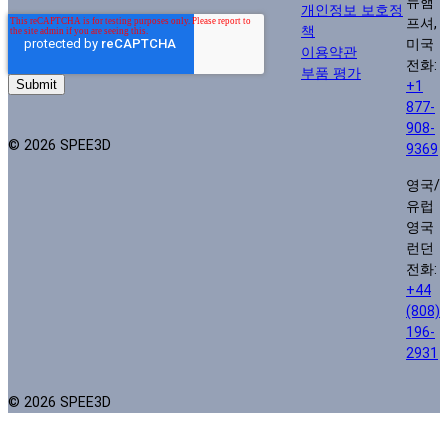
뉴햄
개인정보 보호정
프셔,
책
미국
이용약관
전화:
부품 평가
+1
877-
908-
© 2026 SPEE3D
9369
영국/
유럽
영국
런던
전화:
+44
(808)
196-
2931
© 2026 SPEE3D