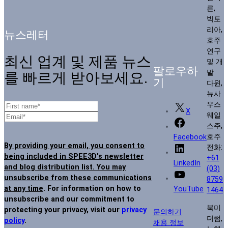
른,
빅토
리아,
뉴스레터
호주
연구
최신 업계 및 제품 뉴스
및 개
팔로우하
발
를 빠르게 받아보세요.
기
다윈,
뉴사
우스
X
웨일
스주,
호주
Facebook
By providing your email, you consent to
전화:
being included in SPEE3D's newsletter
+61
LinkedIn
and blog distribution list. You may
(03)
unsubscribe from these communications
8759
at any time
. For information on how to
YouTube
1464
unsubscribe and our commitment to
북미
protecting your privacy, visit our
privacy
문의하기
더럼,
policy
.
채용 정보