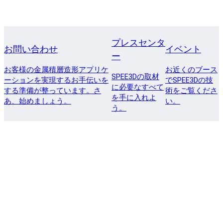
プレスセンタ
お問い合わせ
イベント
ー
お客様の金属積層造形アプリケ
お近くのブース
SPEE3Dの取材
ーションを実現するお手伝いを
でSPEE3Dの技
に必要なすべて
する準備が整っています。さ
術をご覧くださ
を手に入れよ
あ、始めましょう。
い。
う。