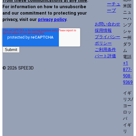
from these communications at any time
.
ーチュ
米国
For information on how to unsubscribe
ーブ
ニュ
and our commitment to protecting your
ーハ
privacy, visit our
privacy policy
.
お問い合わせ
ンプ
採用情報
シャ
プライバシー
ー州
ポリシー
ダラ
ご利用条件
ム
パート評価
電話
+1
© 2026 SPEE3D
877-
908-
9369
イギ
リス/
ヨー
ロッ
パ
イギ
リ