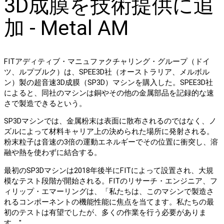
3D成膜を技術提供に追
加 - Metal AM
FITアディティブ・マニュファクチャリング・グループ（ドイ
ツ、ルプブルク）は、SPEE3D社（オーストラリア、メルボル
ン）製の超音速3D成膜（SP3D）マシンを購入した。SPEE3D社
によると、同社のマシンは銅やその他の金属部品を記録的な速
さで製造できるという。
SP3Dマシンでは、金属粉末は表面に散布されるのではなく、ノ
ズルによって材料キャリア上の決められた場所に発射される。
粉末粒子は音速の3倍の運動エネルギーでその位置に衝突し、溶
融や熱を使わずに結合する。
最初のSP3Dマシンは2018年後半にFITによって設置され、大規
模なテスト段階が開始される。FITのリサーチ・エンジニア、フ
ィリップ・エマーリングは、「私たちは、このマシンで製造さ
れるコンポーネントの機能性能に焦点を当てます。私たちの最
初のテストは有望でしたが、多くの作業を行う必要がありま
す。"