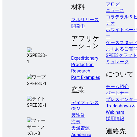
ブログ
材料
ニュース
コラテラル＆
フルリリース
デオ
開発中
ホワイトペー
ー
アプリケ
ケーススタデ
ーション
よくあるご質
SPEE3クラフ
Expeditionary
ミュレータ
Production
Research
について
Part Examples
チーム紹介
産業
パートナー
プレスセンタ
ディフェンス
Tradeshows &
OEM
Webinars
製造業
採用情報
海事
天然資源
連絡先
Academic