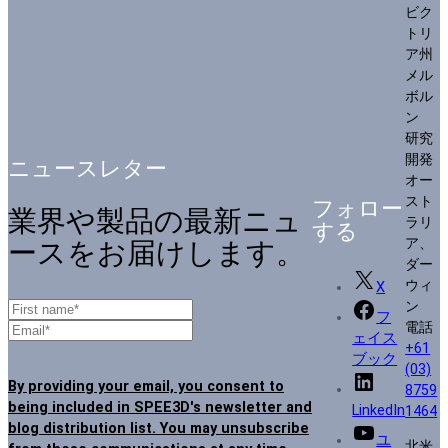
ビク
トリ
ア州
メル
ボル
ン
研究
開発
ニュースレター
オー
スト
フォロー
業界や製品の最新ニュ
ラリ
する
ア、
ースをお届けします。
ダー
ウィ
X
ン
フ
電話
ェイス
+61
ブック
(03)
By providing your email, you consent to
8759
being included in SPEE3D's newsletter and
LinkedIn
1464
blog distribution list. You may unsubscribe
ユ
北米