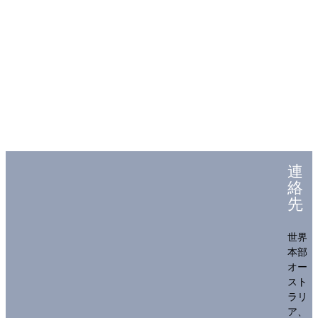
連
絡
先
世界
本部
オー
スト
ラリ
ア、