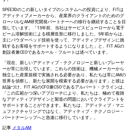
SPEE3Dのこの新しいタイプのシステムへの投資により、FITは
アディティブメーカーから、産業界のクライアントのためのグ
ローバルなAM研究開発パートナーへの移行を継続することを目
指しています。「15年前、当社はサービスビューローから電子
ビーム溶解技術による積層造形に移行しました。5年前からは、
主にパウダーベッド技術を使って、アディティブデザインに挑
戦するお客様をサポートするようになりました」と、FIT AGの
創設者兼CEOであるカール・フルートは述べています。
「現在、新しいアディティブ・テクノロジーと新しいプレーヤ
ーが常に出現しています。これらの技術は、機械メーカーから
独立した産業規模で実施される必要があり、私たちは常にAMの
世界を偵察し、新たな展開を模索する必要があります」と彼は
結論づけ、FIT AGのCFO兼CSOであるアルバート・クラインは、
「この広範かつ深いアプローチにより、私たちは、極めて複雑
なアディティブデザインと製造の問題においてクライアントを
サポートすることができます。私たちは、アディティブ・マニ
ュファクチャリングではなく、アディティブ・テクノロジー・
パートナーシップへと急速に移行しています」。
記事
メタルAM