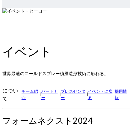
イベント
世界最速のコールドスプレー積層造形技術に触れる。
につい
チーム紹
パートナ
プレスセンタ
イベントに戻
採用情
|
|
|
|
介
ー
ー
る
報
て
フォームネクスト2024