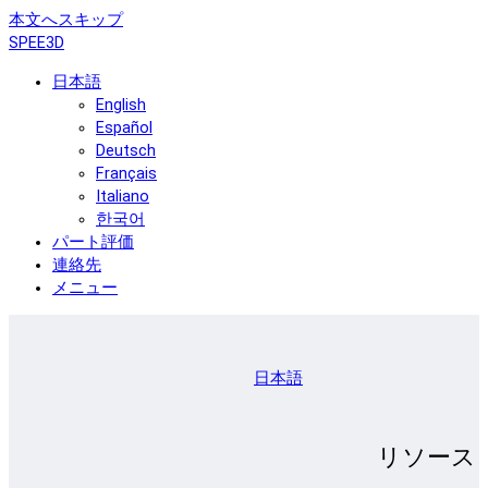
本文へスキップ
SPEE3D
日本語
English
Español
Deutsch
Français
Italiano
한국어
パート評価
連絡先
メニュー
日本語
リソース