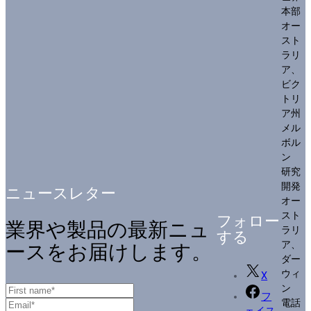
本部
オー
スト
ラリ
ア、
ビク
トリ
ア州
メル
ボル
ン
研究
開発
ニュースレター
オー
スト
フォロー
業界や製品の最新ニュ
ラリ
する
ア、
ースをお届けします。
ダー
ウィ
X
ン
フ
電話