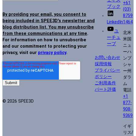
ェイス
+61
ブック
(03)
By providing your email, you consent to
8759
being included in SPEE3D's newsletter and
LinkedIn
1464
blog distribution list. You may unsubscribe
ユ
北米
from these communications at any time
.
ーチュ
米国
For information on how to unsubscribe
ーブ
ニュ
and our commitment to protecting your
ーハ
privacy, visit our
privacy policy
.
お問い合わせ
ンプ
採用情報
シャ
プライバシー
ー州
ポリシー
ダラ
ご利用条件
ム
パート評価
電話
+1
© 2026 SPEE3D
877-
908-
9369
イギ
リス/