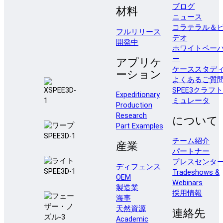
ブログ
材料
ニュース
コラテラル＆
フルリリース
デオ
開発中
ホワイトペー
ー
アプリケ
ケーススタデ
ーション
よくあるご質
SPEE3クラフ
Expeditionary
ミュレータ
Production
Research
について
Part Examples
チーム紹介
産業
パートナー
プレスセンタ
ディフェンス
Tradeshows &
OEM
Webinars
製造業
採用情報
海事
天然資源
連絡先
Academic