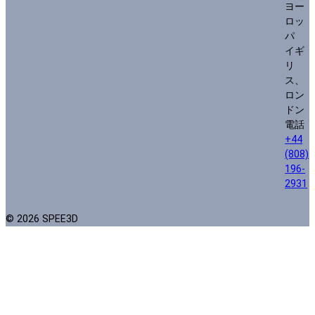
ヨー
ロッ
パ
イギ
リ
ス、
ロン
ドン
電話
+44
(808)
196-
2931
© 2026 SPEE3D