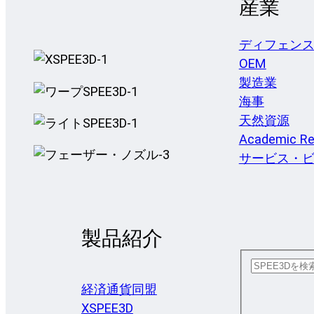
産業
ディフェン
OEM
製造業
海事
天然資源
Academic Re
サービス・
製品紹介
経済通貨同盟
XSPEE3D