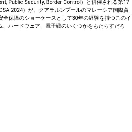
ment, Public Security, Border Control）と併催される第17
Conference（DSA 2024）が、クアラルンプールのマレーシア国際貿
土安全保障のショーケースとして30年の経験を持つこのイ
ム、ハードウェア、電子戦のいくつかをもたらすだろ