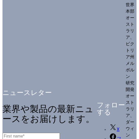
世界
本部
オー
スト
ラリ
ア、
ビク
トリ
ア州
メル
ボル
ン
研究
開発
ニュースレター
オー
スト
フォロー
業界や製品の最新ニュ
ラリ
する
ア、
ースをお届けします。
ダー
ウィ
X
ン
フ