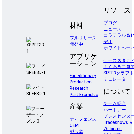
リソース
ブログ
材料
ニュース
コラテラル＆
フルリリース
デオ
開発中
ホワイトペー
ー
アプリケ
ケーススタデ
ーション
よくあるご質
SPEE3クラフ
Expeditionary
ミュレータ
Production
Research
について
Part Examples
チーム紹介
産業
パートナー
プレスセンタ
ディフェンス
Tradeshows &
OEM
Webinars
製造業