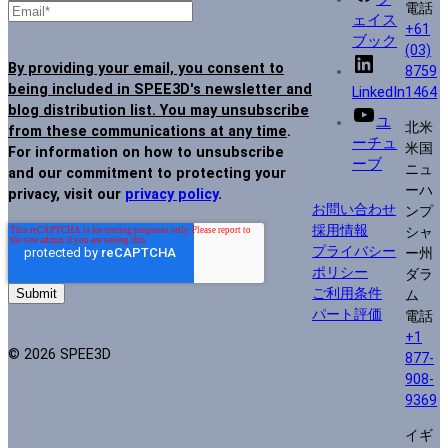
電話
ェイス
+61
ブック
(03)
By providing your email, you consent to
8759
being included in SPEE3D's newsletter and
LinkedIn
1464
blog distribution list. You may unsubscribe
ユ
北米
from these communications at any time
.
ーチュ
米国
For information on how to unsubscribe
ーブ
ニュ
and our commitment to protecting your
ーハ
privacy, visit our
privacy policy
.
お問い合わせ
ンプ
採用情報
シャ
プライバシー
ー州
ポリシー
ダラ
ご利用条件
ム
パート評価
電話
+1
© 2026 SPEE3D
877-
908-
9369
イギ