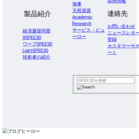
採用情報
海事
天然資源
連絡先
製品紹介
Academic
Research
お問い合わせ
サービス・ビュ
経済通貨同盟
ニュースレタ
ーロー
XSPEE3D
登録
ワープSPEE3D
カスタマーサ
LightSPEE3D
ート
技術者の紹介