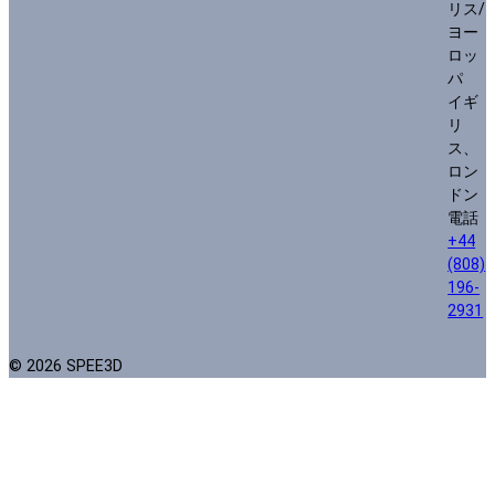
リス/
ヨー
ロッ
パ
イギ
リ
ス、
ロン
ドン
電話
+44
(808)
196-
2931
© 2026 SPEE3D