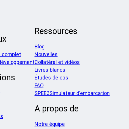
Ressources
ux
Blog
 complet
Nouvelles
 développement
Collatéral et vidéos
Livres blancs
ions
Études de cas
FAQ
y
SPEE3Simulateur d'embarcation
A propos de
es
Notre équipe