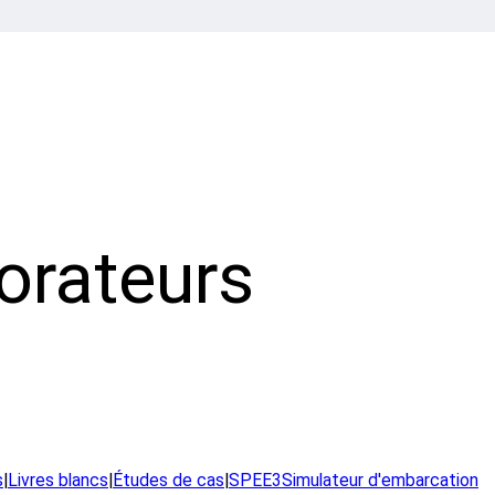
orateurs
s
|
Livres blancs
|
Études de cas
|
SPEE3Simulateur d'embarcation