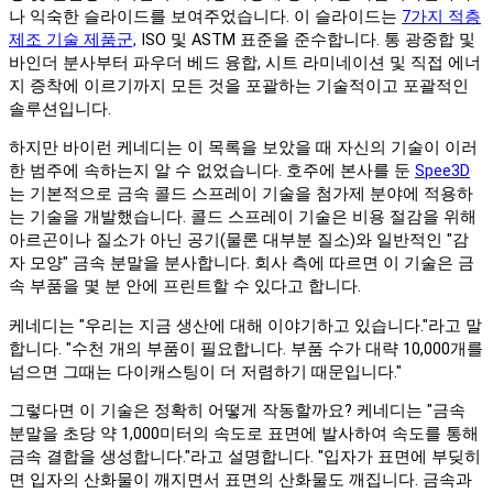
나 익숙한 슬라이드를 보여주었습니다. 이 슬라이드는
7가지 적층
제조 기술 제품군,
ISO 및 ASTM 표준을 준수합니다. 통 광중합 및
바인더 분사부터 파우더 베드 융합, 시트 라미네이션 및 직접 에너
지 증착에 이르기까지 모든 것을 포괄하는 기술적이고 포괄적인
솔루션입니다.
하지만 바이런 케네디는 이 목록을 보았을 때 자신의 기술이 이러
한 범주에 속하는지 알 수 없었습니다. 호주에 본사를 둔
Spee3D
는 기본적으로 금속 콜드 스프레이 기술을 첨가제 분야에 적용하
는 기술을 개발했습니다. 콜드 스프레이 기술은 비용 절감을 위해
아르곤이나 질소가 아닌 공기(물론 대부분 질소)와 일반적인 "감
자 모양" 금속 분말을 분사합니다. 회사 측에 따르면 이 기술은 금
속 부품을 몇 분 안에 프린트할 수 있다고 합니다.
케네디는 "우리는 지금 생산에 대해 이야기하고 있습니다."라고 말
합니다. "수천 개의 부품이 필요합니다. 부품 수가 대략 10,000개를
넘으면 그때는 다이캐스팅이 더 저렴하기 때문입니다."
그렇다면 이 기술은 정확히 어떻게 작동할까요? 케네디는 "금속
분말을 초당 약 1,000미터의 속도로 표면에 발사하여 속도를 통해
금속 결합을 생성합니다."라고 설명합니다. "입자가 표면에 부딪히
면 입자의 산화물이 깨지면서 표면의 산화물도 깨집니다. 금속과