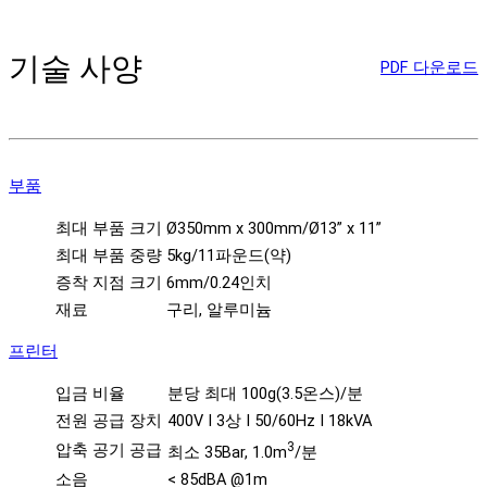
기술 사양
PDF 다운로드
부품
최대 부품 크기
Ø350mm x 300mm/Ø13” x 11”
최대 부품 중량
5kg/11파운드(약)
증착 지점 크기
6mm/0.24인치
재료
구리, 알루미늄
프린터
입금 비율
분당 최대 100g(3.5온스)/분
전원 공급 장치
400V I 3상 I 50/60Hz I 18kVA
3
압축 공기 공급
최소 35Bar, 1.0m
/분
소음
< 85dBA @1m