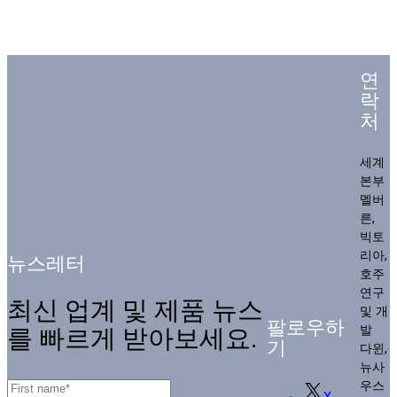
연
락
처
세계
본부
멜버
른,
빅토
리아,
뉴스레터
호주
연구
최신 업계 및 제품 뉴스
및 개
팔로우하
발
를 빠르게 받아보세요.
기
다윈,
뉴사
우스