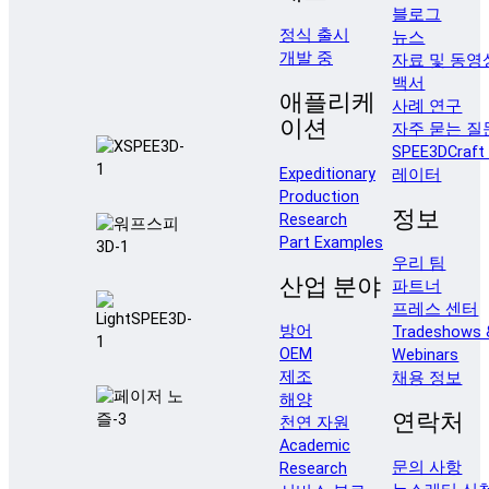
블로그
정식 출시
뉴스
개발 중
자료 및 동영
백서
애플리케
사례 연구
이션
자주 묻는 질
SPEE3DCraf
Expeditionary
레이터
Production
정보
Research
Part Examples
우리 팀
산업 분야
파트너
프레스 센터
방어
Tradeshows 
OEM
Webinars
제조
채용 정보
해양
연락처
천연 자원
Academic
문의 사항
Research