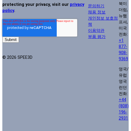
북미
protecting your privacy, visit our
privacy
문의하기
더럼,
policy
.
채용 정보
뉴햄
개인정보 보호정
프셔,
책
미국
이용약관
전화:
부품 평가
+1
877-
908-
© 2026 SPEE3D
9369
영국/
유럽
영국
런던
전화:
+44
(808)
196-
2931