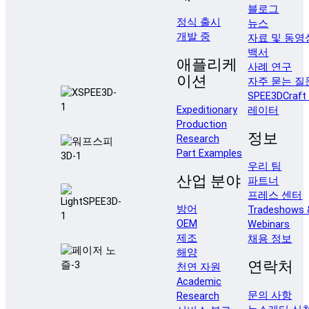
블로그
정식 출시
뉴스
개발 중
자료 및 동영
백서
애플리케
사례 연구
이션
자주 묻는 질
SPEE3DCraf
Expeditionary
레이터
Production
정보
Research
Part Examples
우리 팀
산업 분야
파트너
프레스 센터
방어
Tradeshows 
OEM
Webinars
제조
채용 정보
해양
연락처
천연 자원
Academic
문의 사항
Research