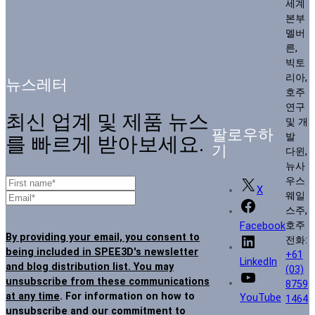
세계
본부
멜버
른,
빅토
리아,
뉴스레터
호주
연구
최신 업계 및 제품 뉴스
및 개
팔로우하
발
를 빠르게 받아보세요.
기
다윈,
뉴사
우스
X
웨일
스주,
호주
Facebook
By providing your email, you consent to
전화:
being included in SPEE3D's newsletter
+61
LinkedIn
and blog distribution list. You may
(03)
unsubscribe from these communications
8759
at any time
. For information on how to
YouTube
1464
unsubscribe and our commitment to