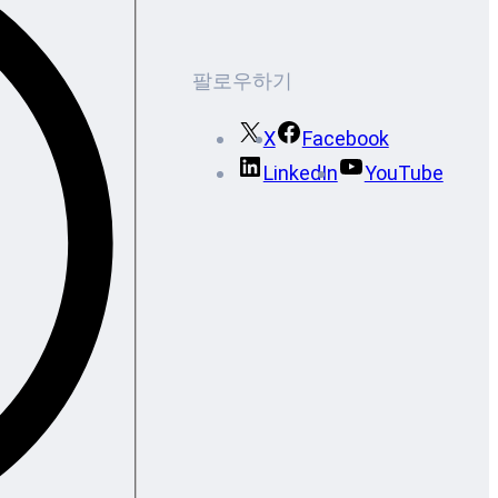
팔로우하기
X
Facebook
LinkedIn
YouTube