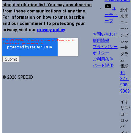
blog distribution list. You may unsubscribe
ユ
北米
from these communications at any time
.
ーチュ
米国
For information on how to unsubscribe
ーブ
ニュ
and our commitment to protecting your
ーハ
privacy, visit our
privacy policy
.
お問い合わせ
ンプ
採用情報
シャ
プライバシー
ー州
ポリシー
ダラ
ご利用条件
ム
パート評価
電話
+1
© 2026 SPEE3D
877-
908-
9369
イギ
リス/
ヨー
ロッ
パ
イギ