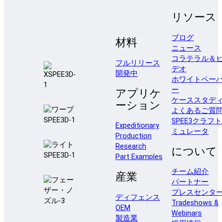
リソース
ブログ
材料
ニュース
コラテラル＆
フルリリース
デオ
開発中
ホワイトペー
ー
アプリケ
ケーススタデ
ーション
よくあるご質
SPEE3クラフ
Expeditionary
ミュレータ
Production
Research
について
Part Examples
チーム紹介
産業
パートナー
プレスセンタ
ディフェンス
Tradeshows &
OEM
Webinars
製造業