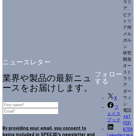
ラリ
ア、
ビク
トリ
ア州
メル
ボル
ン
研究
開発
ニュースレター
オー
スト
フォロー
業界や製品の最新ニュ
ラリ
する
ア、
ースをお届けします。
ダー
ウィ
X
ン
フ
電話
ェイス
+61
ブック
(03)
By providing your email, you consent to
8759
being included in SPEE3D's newsletter and
LinkedIn
1464