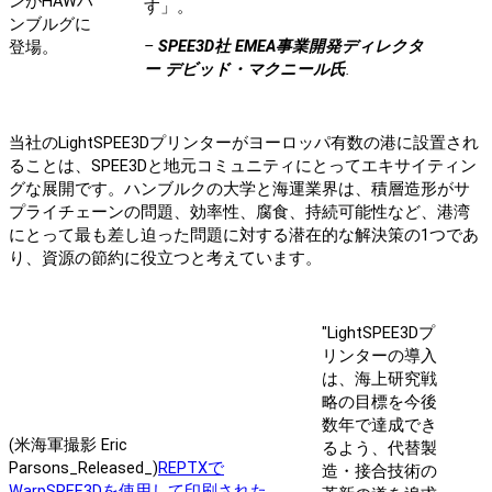
ンがHAWハ
す」。
ンブルグに
–
SPEE3D社 EMEA事業開発ディレクタ
登場。
ー デビッド・マクニール氏
.
当社のLightSPEE3Dプリンターがヨーロッパ有数の港に設置され
ることは、SPEE3Dと地元コミュニティにとってエキサイティン
グな展開です。ハンブルクの大学と海運業界は、積層造形がサ
プライチェーンの問題、効率性、腐食、持続可能性など、港湾
にとって最も差し迫った問題に対する潜在的な解決策の1つであ
り、資源の節約に役立つと考えています。
"LightSPEE3Dプ
リンターの導入
は、海上研究戦
略の目標を今後
数年で達成でき
(米海軍撮影 Eric
るよう、代替製
Parsons_Released_)
REPTXで
造・接合技術の
WarpSPEE3Dを使用して印刷された