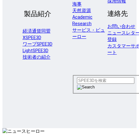
採用情報
海事
天然資源
連絡先
製品紹介
Academic
Research
お問い合わせ
サービス・ビュ
経済通貨同盟
ニュースレタ
ーロー
XSPEE3D
登録
ワープSPEE3D
カスタマーサ
LightSPEE3D
ート
技術者の紹介