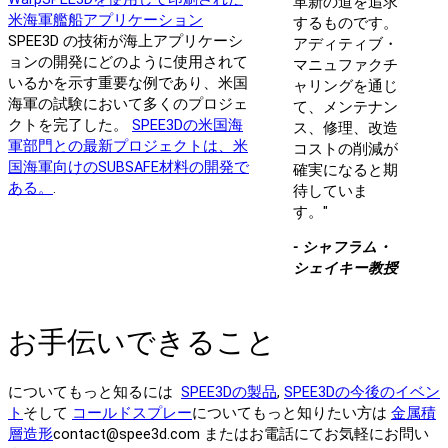
革新の道を追求
米海軍艦船アプリケーション
するものです。
SPEE3D の技術が海上アプリケーシ
アディティブ・
ョンの開発にどのように使用されて
マニュファクチ
いるかを示す重要な例であり、米国
ャリングを通じ
海軍の試験において多くのプロジェ
て、メンテナン
クトを完了した。
SPEE3Dの米国海
ス、修理、改造
軍部門との最新プロジェクトは、米
コストの削減が
国海軍向けのSUBSAFE材料の開発で
確実になると期
ある。
.
待していま
す。"
- シャフラム・
シェイキー教授
お手伝いできること
についてもっと知るには
SPEE3Dの製品
,
SPEE3Dの今後のイベン
ト
そして
コールドスプレー
についてもっと知りたい方は
金属積
層造形
contact@spee3d.com またはお電話にてお気軽にお問い