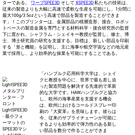
ターである。
ワープSPEE3D
そして
XSPEE3D
.私たちの技術は、
従来の製造よりも大幅に高速で柔軟な生産を可能にし、1分間に
最大100g/3.5ozという高速で部品を製造することができま
す」！このプリンターは、金属部品の積層造形、接合、ロボッ
トベースの製造金属を専門とする材料科学・接合研究所の監督
下に置かれ、シャフラム・シェイキー教授が監督し、修士、博
士、博士研究員の研究を支援する。目標は、新しい部品を印刷
する「形と機能」を証明し、主に海事や航空宇宙などの地元産
業で採用し、より効率的な操業を可能にすることである。
「ハンブルク応用科学大学は、シェイ
クヒ教授を中心に、世界で最も差し迫
った製造問題を解決する先進的で革新
的な大学です。HAWハンブルグと協力
し、欧州の海事産業を支援する機会
は、欧州におけるコールドスプレー印
LightSPEE3D
刷の『大変革』を意味します。彼らは
- 最小フォ
今、従来のサプライチェーンが可能に
ーマットの
するよりも効率的で弾力性のある新し
SPEE3Dマシ
い部品を数分で作ることができま