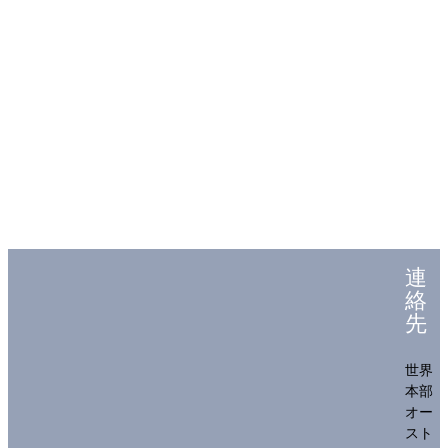
連
絡
先
世界
本部
オー
スト