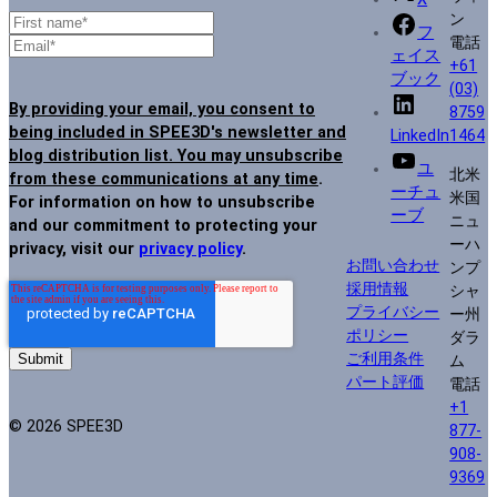
ン
フ
電話
ェイス
+61
ブック
(03)
By providing your email, you consent to
8759
being included in SPEE3D's newsletter and
LinkedIn
1464
blog distribution list. You may unsubscribe
ユ
北米
from these communications at any time
.
ーチュ
米国
For information on how to unsubscribe
ーブ
ニュ
and our commitment to protecting your
ーハ
privacy, visit our
privacy policy
.
お問い合わせ
ンプ
採用情報
シャ
プライバシー
ー州
ポリシー
ダラ
ご利用条件
ム
パート評価
電話
+1
© 2026 SPEE3D
877-
908-
9369