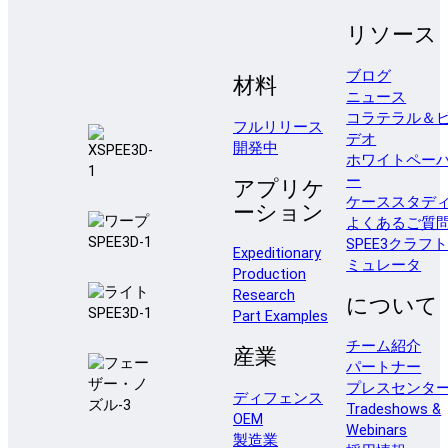
リソース
ブログ
材料
ニュース
コラテラル＆
フルリリース
デオ
開発中
ホワイトペー
ー
アプリケ
ケーススタデ
ーション
よくあるご質
SPEE3クラフ
Expeditionary
ミュレータ
Production
Research
について
Part Examples
チーム紹介
産業
パートナー
プレスセンタ
ディフェンス
Tradeshows &
OEM
Webinars
製造業