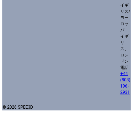
イギ
リス/
ヨー
ロッ
パ
イギ
リ
ス、
ロン
ドン
電話
+44
(808)
196-
2931
© 2026 SPEE3D