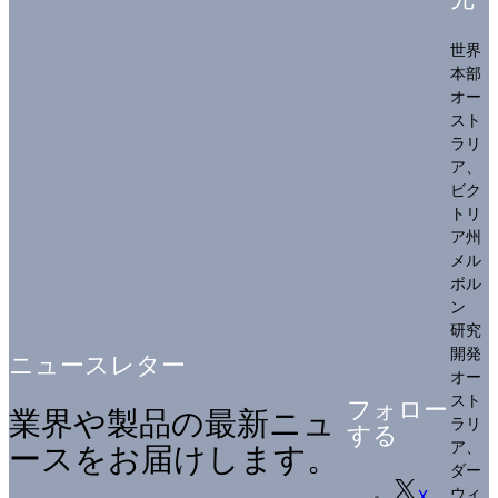
世界
本部
オー
スト
ラリ
ア、
ビク
トリ
ア州
メル
ボル
ン
研究
開発
ニュースレター
オー
スト
フォロー
業界や製品の最新ニュ
ラリ
する
ア、
ースをお届けします。
ダー
ウィ
X