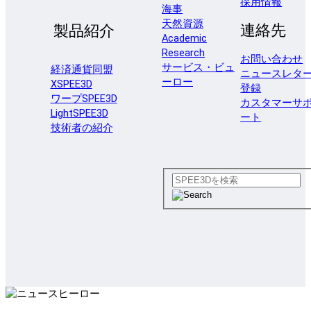
採用情報
海事
天然資源
連絡先
製品紹介
Academic
Research
お問い合わせ
サービス・ビュ
経済通貨同盟
ニュースレタ
ーロー
XSPEE3D
登録
ワープSPEE3D
カスタマーサ
LightSPEE3D
ート
技術者の紹介