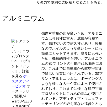
り強力で便利な選択肢となることもある。
アルミニウム
強度対重量の比が良いため、アルミニ
ウムは可鍛性に富み、成形が容易で
す。錆びないので耐久性があり、軽量
なのでホイルのような薄いシートにも
アルミニウ
簡単にカットできます。腐食にも強い
ムブロンズ
ため、機械的特性も強い。アルミニウ
SPEE3Dプリ
ムの3Dプリントの可能性は広範囲に及
ントドアラ
び、これまでに自動車から航空宇宙ま
ッチ。詳細
で幅広い産業に応用されている。3Dプ
を見る
ケー
リントアルミニウムは、ボーイングの
ススタディ
ような様々な大手企業によって使用さ
ービデオ
オ
れており、これまでに様々な航空宇宙
ーストラリ
プロジェクトにこれらの部品が使用さ
ア陸軍が
れている。アディティブ・マニュファ
WarpSPEE3D
クチャリングの絶え間ない進歩ととも
メタル3Dプ