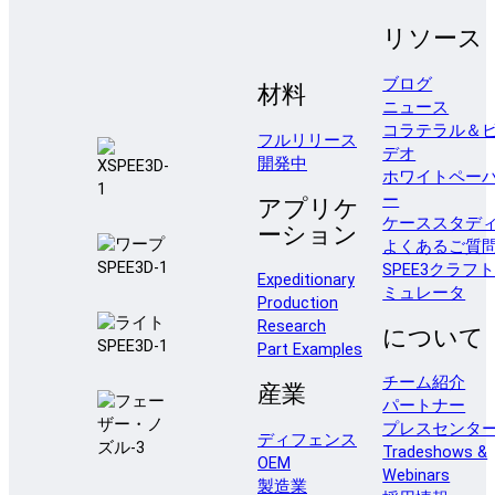
リソース
ブログ
材料
ニュース
コラテラル＆
フルリリース
デオ
開発中
ホワイトペー
ー
アプリケ
ケーススタデ
ーション
よくあるご質
SPEE3クラフ
Expeditionary
ミュレータ
Production
Research
について
Part Examples
チーム紹介
産業
パートナー
プレスセンタ
ディフェンス
Tradeshows &
OEM
Webinars
製造業