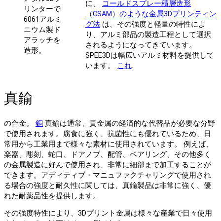
に、
コールドスプレー積層造形
リンターで
（CSAM）のような金属3Dプリンティン
6061アルミ
グ法
は、その強度と軽量の特性によ
ニウム製ド
り、アルミ部品の製造工程として選択
アラッチを
されるようになってきています。
造形。
SPEE3Dは幅広いアルミ材料を提供して
います。
これ
.
真鍮
の合金。
銅
真鍮は通常、貴金属の経済的な代替品が必要な分野
で使用されます。腐食に強く、抗菌性にも優れているため、日
常用から工業用まで様々な素材に使用されています。 例えば、
楽器、彫刻、蛇口、ドアノブ、配管、ベアリング、その他多く
の金属製造に好んで使用され、非常に細部まで加工することが
できます。アディティブ・マニュファクチャリングで使用され
る場合の強度と耐久性に関しては、真鍮製品は非常に強く、優
れた耐薬品性を提供します。
その強度特性により、3Dプリント金属は様々な産業で日々使用