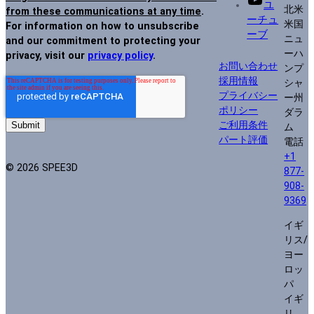
ユ
北米
from these communications at any time
.
ーチュ
米国
For information on how to unsubscribe
ーブ
ニュ
and our commitment to protecting your
ーハ
privacy, visit our
privacy policy
.
お問い合わせ
ンプ
採用情報
シャ
プライバシー
ー州
ポリシー
ダラ
ご利用条件
ム
パート評価
電話
+1
© 2026 SPEE3D
877-
908-
9369
イギ
リス/
ヨー
ロッ
パ
イギ
リ