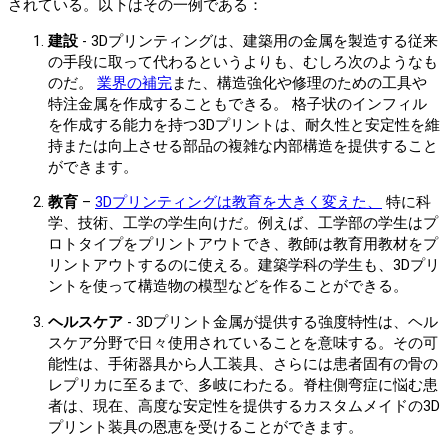
されている。以下はその一例である：
建設
- 3Dプリンティングは、建築用の金属を製造する従来
の手段に取って代わるというよりも、むしろ次のようなも
のだ。
業界の補完
また、構造強化や修理のための工具や
特注金属を作成することもできる。 格子状のインフィル
を作成する能力を持つ3Dプリントは、耐久性と安定性を維
持または向上させる部品の複雑な内部構造を提供すること
ができます。
教育
–
3Dプリンティングは教育を大きく変えた、
特に科
学、技術、工学の学生向けだ。例えば、工学部の学生はプ
ロトタイプをプリントアウトでき、教師は教育用教材をプ
リントアウトするのに使える。建築学科の学生も、3Dプリ
ントを使って構造物の模型などを作ることができる。
ヘルスケア
- 3Dプリント金属が提供する強度特性は、ヘル
スケア分野で日々使用されていることを意味する。その可
能性は、手術器具から人工装具、さらには患者固有の骨の
レプリカに至るまで、多岐にわたる。脊柱側弯症に悩む患
者は、現在、高度な安定性を提供するカスタムメイドの3D
プリント装具の恩恵を受けることができます。