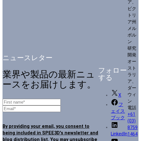
ア、
ビク
トリ
ア州
メル
ボル
ン
研究
開発
ニュースレター
オー
スト
フォロー
業界や製品の最新ニュ
ラリ
する
ア、
ースをお届けします。
ダー
ウィ
X
ン
フ
電話
ェイス
+61
ブック
(03)
By providing your email, you consent to
8759
being included in SPEE3D's newsletter and
LinkedIn
1464
blog distribution list. You may unsubscribe