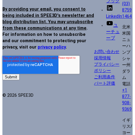
ブック
(03)
By providing your email, you consent to
8759
being included in SPEE3D's newsletter and
LinkedIn
1464
blog distribution list. You may unsubscribe
ユ
北米
from these communications at any time
.
ーチュ
米国
For information on how to unsubscribe
ーブ
ニュ
and our commitment to protecting your
ーハ
privacy, visit our
privacy policy
.
お問い合わせ
ンプ
採用情報
シャ
プライバシー
ー州
ポリシー
ダラ
ご利用条件
ム
パート評価
電話
+1
© 2026 SPEE3D
877-
908-
9369
イギ
リス/
ヨー