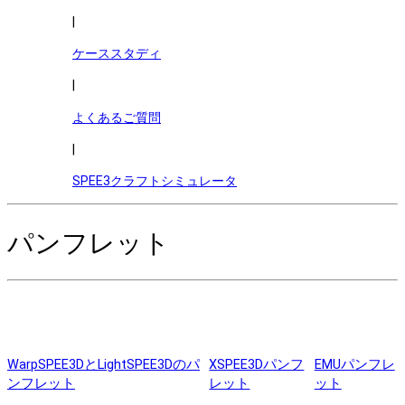
|
ケーススタディ
|
よくあるご質問
|
SPEE3クラフトシミュレータ
パンフレット
WarpSPEE3DとLightSPEE3Dのパ
XSPEE3Dパンフ
EMUパンフレ
ンフレット
レット
ット