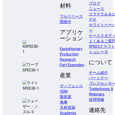
ブログ
材料
ニュース
コラテラル＆
フルリリース
デオ
開発中
ホワイトペー
ー
アプリケ
ケーススタデ
ーション
よくあるご質
SPEE3クラフ
Expeditionary
ミュレータ
Production
Research
について
Part Examples
チーム紹介
産業
パートナー
プレスセンタ
ディフェンス
Tradeshows &
OEM
Webinars
製造業
採用情報
海事
天然資源
連絡先
Academic