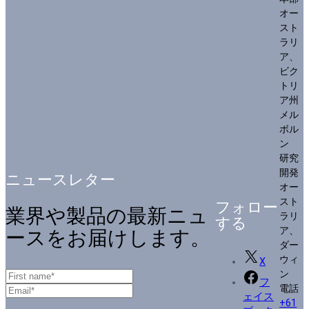
オー
スト
ラリ
ア、
ビク
トリ
ア州
メル
ボル
ン
研究
開発
ニュースレター
オー
スト
フォロー
業界や製品の最新ニュ
ラリ
する
ア、
ースをお届けします。
ダー
ウィ
X
ン
フ
電話
ェイス
+61