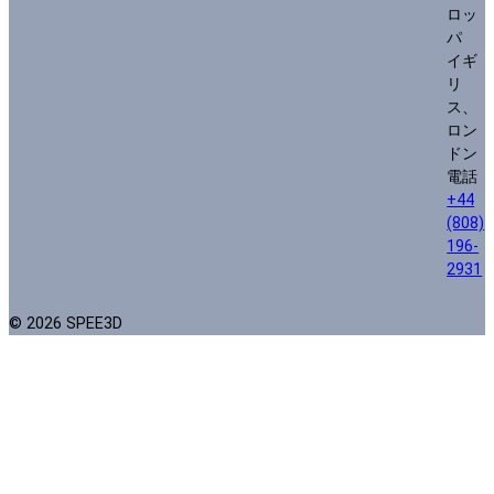
ロッ
パ
イギ
リ
ス、
ロン
ドン
電話
+44
(808)
196-
2931
© 2026 SPEE3D