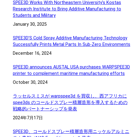
SPEE3D Works With Northeastern University’s Kostas
Research Institute to Bring Additive Manufacturing to
Students and Military
January 30, 2025
SPEE3D’S Cold Spray Additive Manufacturing Technology
Successfully Prints Metal Parts In Sub-Zero Environments
December 16, 2024
SPEE3D announces AUSTAL USA purchases WARPSPEE3D
printer to complement maritime manufacturing efforts
October 30, 2024
ラッセルスミスが warpspee3d を買収し、西アフリカに
spee3ds のコールドスプレー積層造形を導入するための
戦略的パートナーシップを発表
2024年7月17日
SPEE3D、コールドスプレー積層造形用ニッケルアルミニ