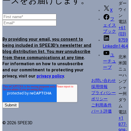
ースをお届けします。
ダー
ウィ
X
ン
フ
電話
ェイス
+61
ブック
(03)
By providing your email, you consent to
8759
being included in SPEE3D's newsletter and
LinkedIn
1464
blog distribution list. You may unsubscribe
ユ
北米
from these communications at any time
.
ーチュ
米国
For information on how to unsubscribe
ーブ
ニュ
and our commitment to protecting your
ーハ
privacy, visit our
privacy policy
.
お問い合わせ
ンプ
採用情報
シャ
プライバシー
ー州
ポリシー
ダラ
ご利用条件
ム
パート評価
電話
+1
© 2026 SPEE3D
877-
908-