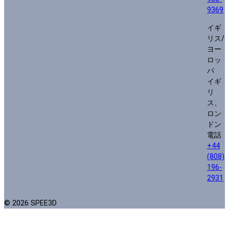
9369
イギ
リス/
ヨー
ロッ
パ
イギ
リ
ス、
ロン
ドン
電話
+44
(808)
196-
2931
© 2026 SPEE3D