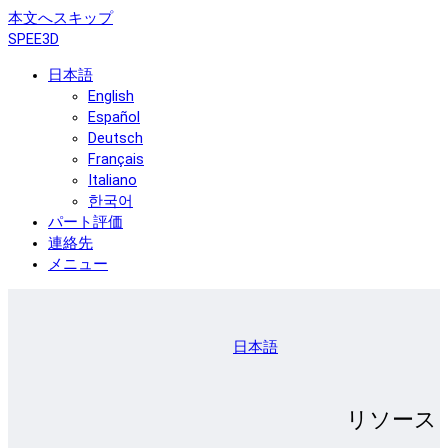
本文へスキップ
SPEE3D
日本語
English
Español
Deutsch
Français
Italiano
한국어
パート評価
連絡先
メニュー
日本語
リソース