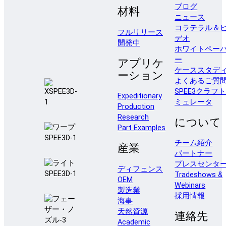
ブログ
材料
ニュース
コラテラル＆
フルリリース
デオ
開発中
ホワイトペー
ー
アプリケ
ケーススタデ
ーション
よくあるご質
SPEE3クラフ
Expeditionary
ミュレータ
Production
Research
について
Part Examples
チーム紹介
産業
パートナー
プレスセンタ
ディフェンス
Tradeshows &
OEM
Webinars
製造業
採用情報
海事
天然資源
連絡先
Academic