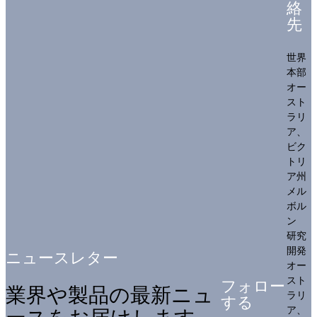
絡
先
世界
本部
オー
スト
ラリ
ア、
ビク
トリ
ア州
メル
ボル
ン
研究
開発
ニュースレター
オー
スト
フォロー
業界や製品の最新ニュ
ラリ
する
ア、