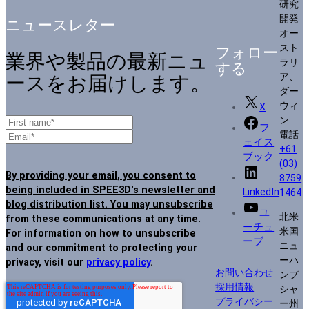
研究
開発
ニュースレター
オー
スト
フォロー
業界や製品の最新ニュ
ラリ
する
ア、
ースをお届けします。
ダー
ウィ
X
ン
フ
電話
ェイス
+61
ブック
(03)
By providing your email, you consent to
8759
being included in SPEE3D's newsletter and
LinkedIn
1464
blog distribution list. You may unsubscribe
ユ
北米
from these communications at any time
.
ーチュ
米国
For information on how to unsubscribe
ーブ
ニュ
and our commitment to protecting your
ーハ
privacy, visit our
privacy policy
.
お問い合わせ
ンプ
採用情報
シャ
プライバシー
ー州