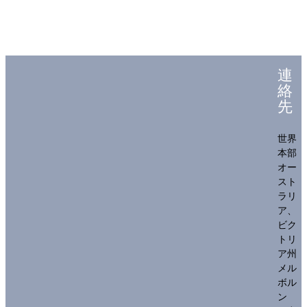
連
絡
先
世界
本部
オー
スト
ラリ
ア、
ビク
トリ
ア州
メル
ボル
ン