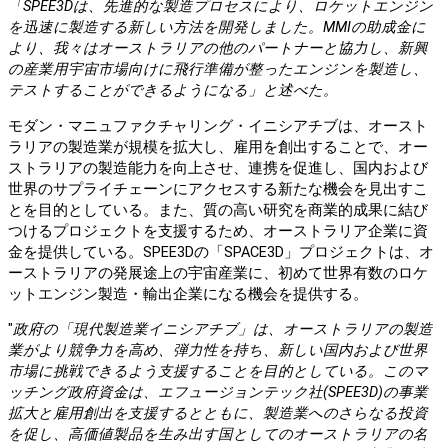
「SPEE3Dは、先進的な製造プロセスにより、ロケットエンジン
を迅速に製造する新しい方法を開発しました。MMIの助成金に
より、我々はオーストラリアの他のパートナーと協力し、新興
の産業用宇宙市場向けに飛行準備が整ったエンジンを製造し、
テストすることができるようになる」と述べた。
モダン・マニュファクチャリング・イニシアチブは、オースト
ラリアの製造業が規模を拡大し、雇用を創出することで、オー
ストラリアの製造能力を向上させ、連携を促進し、国内および
世界のサプライチェーンにアクセスする新たな機会を見出すこ
とを目的としている。また、質の高い研究を商業的成果に結び
つけるプロジェクトを支援するため、オーストラリア企業に資
金を提供している。SPEE3Dの「SPACE3D」プロジェクトは、オ
ーストラリアの発展途上の宇宙産業に、初めて世界有数のロケ
ットエンジン製造・輸出企業になる機会を提供する。
"
政府の「現代製造業イニシアチブ」は、オーストラリアの製造
業がより競争力を高め、弾力性を持ち、新しい国内および世界
市場に挑戦できるよう支援することを目的としている。このマ
ッチング政府資金は、エフュージョンテック社(SPEE3D)の事業
拡大と雇用創出を支援するとともに、製造業へのさらなる投資
を促し、高価値製品を生み出す国としてのオーストラリアの名