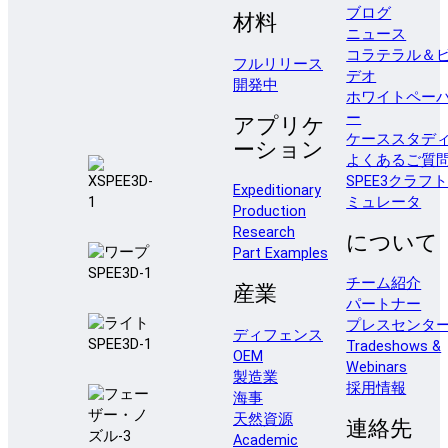
ブログ
材料
ニュース
コラテラル＆
フルリリース
デオ
開発中
ホワイトペー
ー
アプリケ
ケーススタデ
ーション
よくあるご質
SPEE3クラフ
Expeditionary
ミュレータ
Production
Research
について
Part Examples
チーム紹介
産業
パートナー
プレスセンタ
ディフェンス
Tradeshows &
OEM
Webinars
製造業
採用情報
海事
天然資源
連絡先
Academic