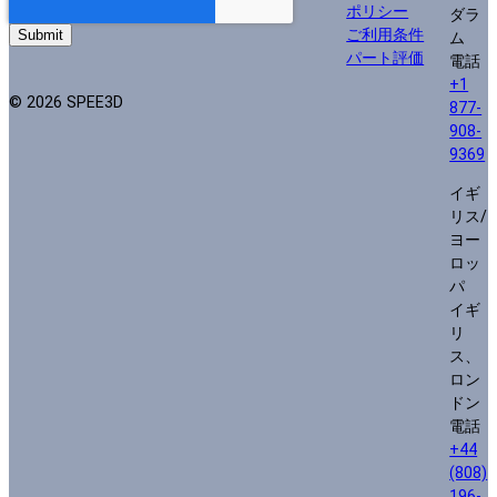
ポリシー
ダラ
ご利用条件
ム
パート評価
電話
+1
© 2026 SPEE3D
877-
908-
9369
イギ
リス/
ヨー
ロッ
パ
イギ
リ
ス、
ロン
ドン
電話
+44
(808)
196-