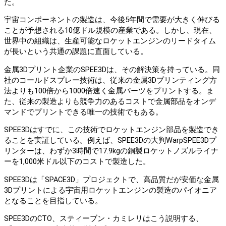
た。
宇宙コンポーネントの製造は、今後5年間で需要が大きく伸びる
ことが予想される10億ドル規模の産業である。しかし、現在、
世界中の組織は、生産可能なロケットエンジンのリードタイム
が長いという共通の課題に直面している。
金属3Dプリント企業のSPEE3Dは、その解決策を持っている。同
社のコールドスプレー技術は、従来の金属3Dプリンティング方
法よりも100倍から1000倍速く金属パーツをプリントする。ま
た、従来の製造よりも競争力のあるコストで金属部品をオンデ
マンドでプリントできる唯一の技術でもある。
SPEE3Dはすでに、この技術でロケットエンジン部品を製造でき
ることを実証している。例えば、SPEE3Dの大判WarpSPEE3Dプ
リンターは、わずか3時間で17.9kgの銅製ロケットノズルライナ
ーを1,000米ドル以下のコストで製造した。
SPEE3Dは「SPACE3D」プロジェクトで、高品質だが安価な金属
3Dプリントによる宇宙用ロケットエンジンの製造のパイオニア
となることを目指している。
SPEE3DのCTO、スティーブン・カミレリはこう説明する、