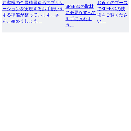
お客様の金属積層造形アプリケ
お近くのブース
SPEE3Dの取材
ーションを実現するお手伝いを
でSPEE3Dの技
に必要なすべて
する準備が整っています。さ
術をご覧くださ
を手に入れよ
あ、始めましょう。
い。
う。