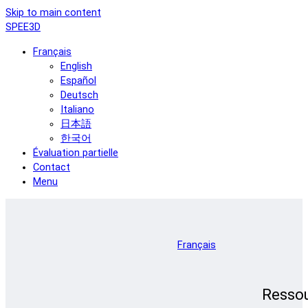
Skip to main content
SPEE3D
Français
English
Español
Deutsch
Italiano
日本語
한국어
Évaluation partielle
Contact
Menu
Français
Resso