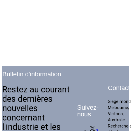
Bulletin d'information
Restez au courant
Contact
des dernières
Siège mondi
nouvelles
Suivez-
Melbourne,
nous
Victoria,
concernant
Australie
l'industrie et les
Recherche 
X