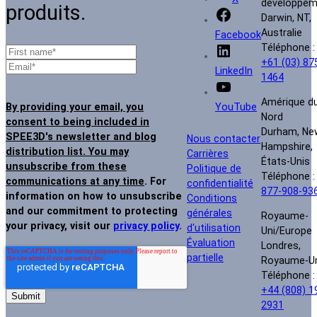
développem
produits.
Darwin, NT,
Australie
Facebook
Téléphone :
+61 (03) 87
LinkedIn
1464
Amérique d
By providing your email, you
YouTube
Nord
consent to being included in
Durham, Ne
SPEE3D's newsletter and blog
Nous contacter
Hampshire,
distribution list. You may
Carrières
États-Unis
unsubscribe from these
Politique de
Téléphone 
communications at any time
. For
confidentialité
877-908-93
information on how to unsubscribe
Conditions
and our commitment to protecting
générales
Royaume-
your privacy, visit our
privacy policy
.
d'utilisation
Uni/Europe
Évaluation
Londres,
partielle
Royaume-U
Téléphone :
+44 (808) 1
2931