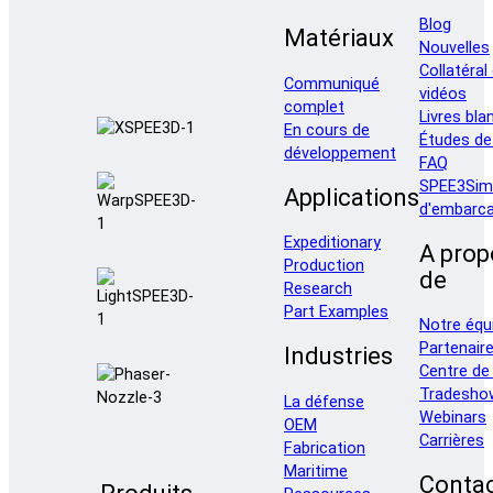
Blog
Matériaux
Nouvelles
Collatéral
Communiqué
vidéos
complet
Livres bla
En cours de
Études de
développement
FAQ
SPEE3Sim
Applications
d'embarca
Expeditionary
A prop
Production
de
Research
Part Examples
Notre équ
Partenair
Industries
Centre de
Tradesho
La défense
Webinars
OEM
Carrières
Fabrication
Maritime
Conta