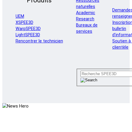
Produits
Ressources
naturelles
Demandes
Academic
renseign
UEM
Research
Inscriptio
XSPEE3D
Bureaux de
bulletin
WarpSPEE3D
services
d'informa
LightSPEE3D
Soutien à 
Rencontrer le technicien
clientèle