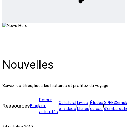
Nouvelles
Suivez les titres, lisez les histoires et profitez du voyage.
Retour
Collatéral
Livres
Études
SPEE3Simul
Ressources
Blog
|
aux
|
|
|
|
et vidéos
blancs
de cas
d'embarcati
actualités
24 octobre 2017