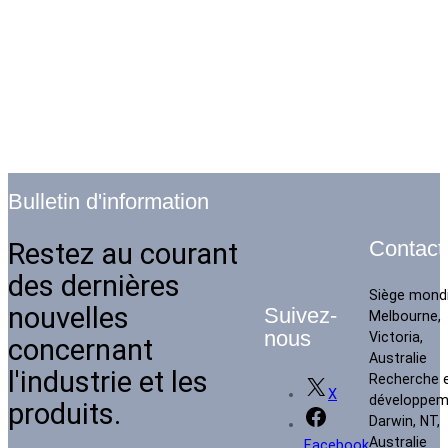
Bulletin d'information
Restez au courant
Contact
des dernières
Siège mondi
nouvelles
Suivez-
Melbourne,
nous
Victoria,
concernant
Australie
l'industrie et les
Recherche 
X
développem
produits.
Darwin, NT,
Australie
Facebook