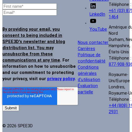
Téléphone :
+61 (03) 87
LinkedIn
1464
Amérique d
By providing your email, you
YouTube
Nord
consent to being included in
Durham, Ne
SPEE3D's newsletter and blog
Nous contacter
Hampshire,
distribution list. You may
Carrières
États-Unis
unsubscribe from these
Politique de
Téléphone 
communications at any time
. For
confidentialité
877-908-93
information on how to unsubscribe
Conditions
and our commitment to protecting
générales
Royaume-
your privacy, visit our
privacy policy
.
d'utilisation
Uni/Europe
Évaluation
Londres,
partielle
Royaume-U
Téléphone :
+44 (808) 1
2931
© 2026 SPEE3D