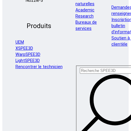
naturelles
Demandes
Academic
renseign
Research
Inscriptio
Bureaux de
Produits
bulletin
services
d'informa
Soutien à 
UEM
clientèle
XSPEE3D
WarpSPEE3D
LightSPEE3D
Rencontrer le technicien