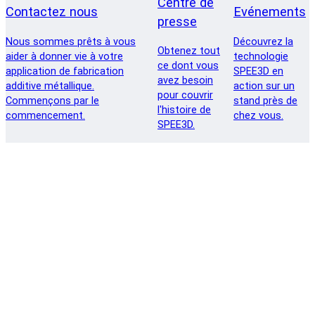
Centre de
Contactez nous
Evénements
presse
Nous sommes prêts à vous
Découvrez la
Obtenez tout
aider à donner vie à votre
technologie
ce dont vous
application de fabrication
SPEE3D en
avez besoin
additive métallique.
action sur un
pour couvrir
Commençons par le
stand près de
l'histoire de
commencement.
chez vous.
SPEE3D.