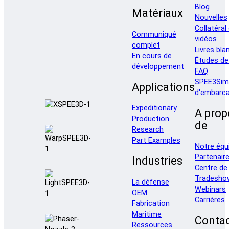
Blog
Matériaux
Nouvelles
Collatéral
Communiqué
vidéos
complet
Livres bla
En cours de
Études de
développement
FAQ
SPEE3Sim
Applications
d'embarca
Expeditionary
A prop
Production
de
Research
Part Examples
Notre équ
Partenair
Industries
Centre de
Tradesho
La défense
Webinars
OEM
Carrières
Fabrication
Maritime
Conta
Ressources