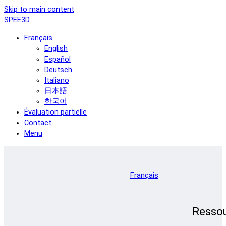
Skip to main content
SPEE3D
Français
English
Español
Deutsch
Italiano
日本語
한국어
Évaluation partielle
Contact
Menu
Français
Resso