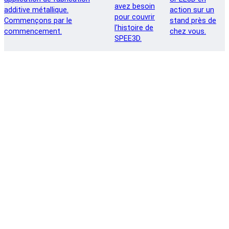
avez besoin
additive métallique.
action sur un
pour couvrir
Commençons par le
stand près de
l'histoire de
commencement.
chez vous.
SPEE3D.