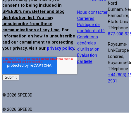
Nord
consent to being included in
Durham, Ne
SPEE3D's newsletter and blog
Nous contacter
Hampshire,
distribution list. You may
Carrières
États-Unis
unsubscribe from these
Politique de
Téléphone 
communications at any time
. For
confidentialité
877-908-93
information on how to unsubscribe
Conditions
and our commitment to protecting
générales
Royaume-
your privacy, visit our
privacy policy
.
d'utilisation
Uni/Europe
Évaluation
Londres,
partielle
Royaume-U
Téléphone :
+44 (808) 1
2931
© 2026 SPEE3D
© 2026 SPEE3D