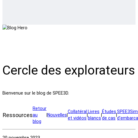
Cercle des explorateurs
Bienvenue sur le blog de SPEE3D.
Retour
Collatéral
Livres
Études
SPEE3Simu
Ressources
au
|
Nouvelles
|
|
|
|
et vidéos
blancs
de cas
d'embarca
blog
20 novembre 2023