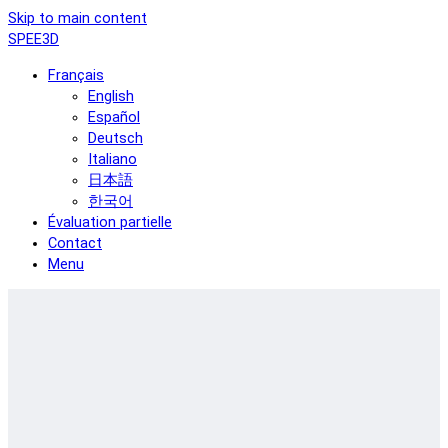
Skip to main content
SPEE3D
Français
English
Español
Deutsch
Italiano
日本語
한국어
Évaluation partielle
Contact
Menu