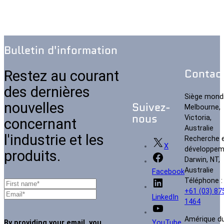
Bulletin d'information
Contac
Restez au courant
des dernières
Siège mondi
nouvelles
Suivez-
Melbourne,
nous
Victoria,
concernant
Australie
l'industrie et les
Recherche 
X
développem
produits.
Darwin, NT,
Australie
Facebook
Téléphone :
+61 (03) 87
LinkedIn
1464
Amérique d
By providing your email, you
YouTube