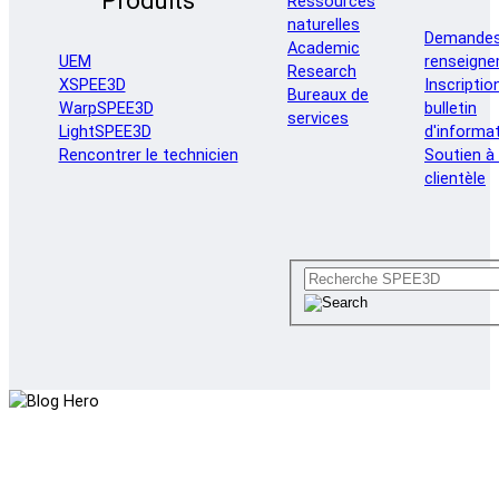
Produits
Ressources
naturelles
Demandes
Academic
renseign
UEM
Research
Inscriptio
XSPEE3D
Bureaux de
bulletin
WarpSPEE3D
services
d'informa
LightSPEE3D
Soutien à 
Rencontrer le technicien
clientèle