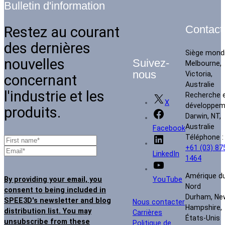
Bulletin d'information
Restez au courant
Contact
des dernières
Siège mondi
nouvelles
Suivez-
Melbourne,
nous
Victoria,
concernant
Australie
l'industrie et les
Recherche 
X
développem
produits.
Darwin, NT,
Australie
Facebook
Téléphone :
+61 (03) 87
LinkedIn
1464
Amérique d
By providing your email, you
YouTube
Nord
consent to being included in
Durham, Ne
SPEE3D's newsletter and blog
Nous contacter
Hampshire,
distribution list. You may
Carrières
États-Unis
unsubscribe from these
Politique de