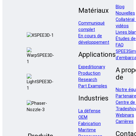
Blog
Matériaux
Nouvelles
Collatéral
Communiqué
vidéos
complet
Livres bla
En cours de
Études de
développement
FAQ
SPEE3Sim
Applications
d'embarca
Expeditionary
A prop
Production
de
Research
Part Examples
Notre équ
Partenair
Industries
Centre de
Tradesho
La défense
Webinars
OEM
Carrières
Fabrication
Maritime
Conta