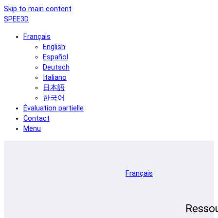
Skip to main content
SPEE3D
Français
English
Español
Deutsch
Italiano
日本語
한국어
Évaluation partielle
Contact
Menu
Français
Resso