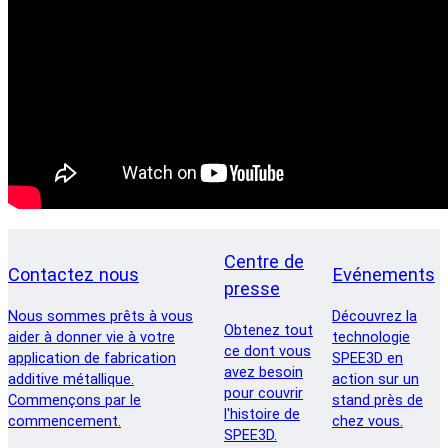
Centre de
Contactez nous
Evénements
presse
Nous sommes prêts à vous
Découvrez la
Obtenez tout
aider à donner vie à votre
technologie
ce dont vous
application de fabrication
SPEE3D en
avez besoin
additive métallique.
action sur un
pour couvrir
Commençons par le
stand près de
l'histoire de
commencement.
chez vous.
SPEE3D.