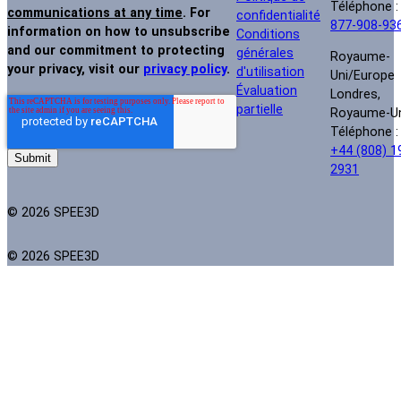
Téléphone 
communications at any time
. For
confidentialité
877-908-93
information on how to unsubscribe
Conditions
and our commitment to protecting
générales
Royaume-
your privacy, visit our
privacy policy
.
d'utilisation
Uni/Europe
Évaluation
Londres,
partielle
Royaume-U
Téléphone :
+44 (808) 1
2931
© 2026 SPEE3D
© 2026 SPEE3D