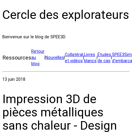
Cercle des explorateurs
Bienvenue sur le blog de SPEE3D.
Retour
Collatéral
Livres
Études
SPEE3Simu
Ressources
au
|
Nouvelles
|
|
|
|
et vidéos
blancs
de cas
d'embarca
blog
13 juin 2018
Impression 3D de
pièces métalliques
sans chaleur - Design