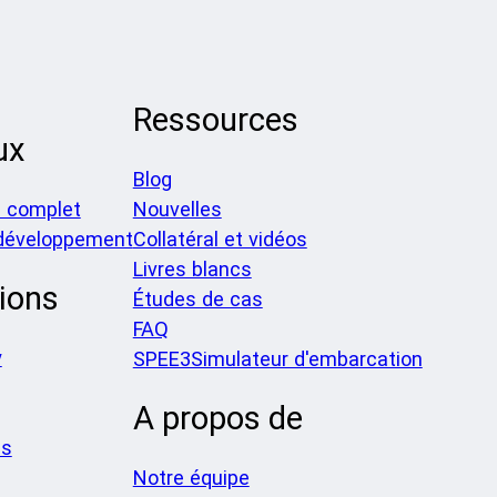
Ressources
ux
Blog
 complet
Nouvelles
 développement
Collatéral et vidéos
Livres blancs
ions
Études de cas
FAQ
y
SPEE3Simulateur d'embarcation
A propos de
es
Notre équipe