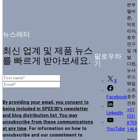
본부
멜버
른,
빅토
리아,
뉴스레터
호주
연구
최신 업계 및 제품 뉴스
및 개
팔로우하
발
를 빠르게 받아보세요.
기
다윈,
뉴사
우스
X
웨일
스주,
호주
Facebook
By providing your email, you consent to
전화:
being included in SPEE3D's newsletter
+61
LinkedIn
and blog distribution list. You may
(03)
unsubscribe from these communications
8759
at any time
. For information on how to
YouTube
1464
unsubscribe and our commitment to