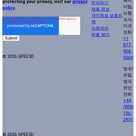
북미
protecting your privacy, visit our
privacy
문의하기
더럼,
policy
.
채용 정보
뉴햄
개인정보 보호정
프셔,
책
미국
이용약관
전화:
부품 평가
+1
877-
908-
© 2026 SPEE3D
9369
영국/
유럽
영국
런던
전화:
+44
(808)
196-
2931
© 2026 SPEE3D