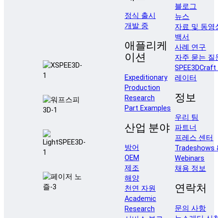
블로그
정식 출시
뉴스
개발 중
자료 및 동영
백서
애플리케
사례 연구
이션
자주 묻는 질
SPEE3DCraf
Expeditionary
레이터
Production
정보
Research
Part Examples
우리 팀
산업 분야
파트너
프레스 센터
방어
Tradeshows 
OEM
Webinars
제조
채용 정보
해양
연락처
천연 자원
Academic
문의 사항
Research