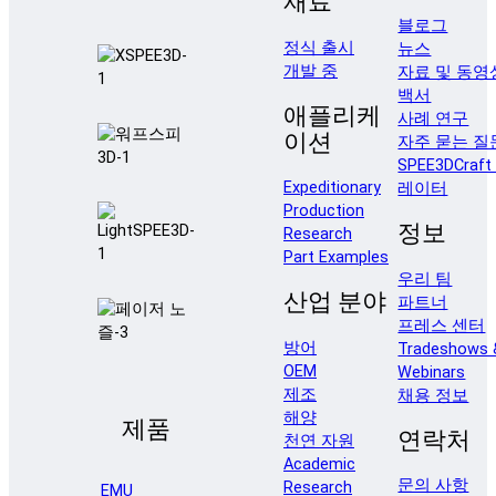
재료
블로그
정식 출시
뉴스
개발 중
자료 및 동영
백서
애플리케
사례 연구
이션
자주 묻는 질
SPEE3DCraf
Expeditionary
레이터
Production
정보
Research
Part Examples
우리 팀
산업 분야
파트너
프레스 센터
방어
Tradeshows 
OEM
Webinars
제조
채용 정보
해양
제품
연락처
천연 자원
Academic
문의 사항
Research
EMU