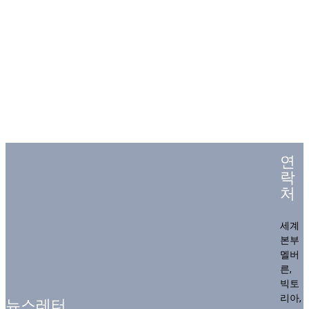
연
락
처
세계
본부
멜버
른,
빅토
리아,
뉴스레터