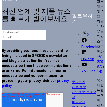
호주
연구
최신 업계 및 제품 뉴스
및 개
팔로우하
발
를 빠르게 받아보세요.
기
다윈,
뉴사
우스
X
웨일
스주,
호주
Facebook
By providing your email, you consent to
전화:
being included in SPEE3D's newsletter
+61
LinkedIn
and blog distribution list. You may
(03)
unsubscribe from these communications
8759
at any time
. For information on how to
YouTube
1464
unsubscribe and our commitment to
북미
protecting your privacy, visit our
privacy
문의하기
더럼,
policy
.
채용 정보
뉴햄
개인정보 보호정
프셔,
책
미국
이용약관
전화:
부품 평가