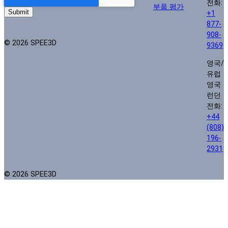
전화:
부품 평가
+1
877-
908-
© 2026 SPEE3D
9369
영국/
유럽
영국
런던
전화:
+44
(808)
196-
2931
© 2026 SPEE3D