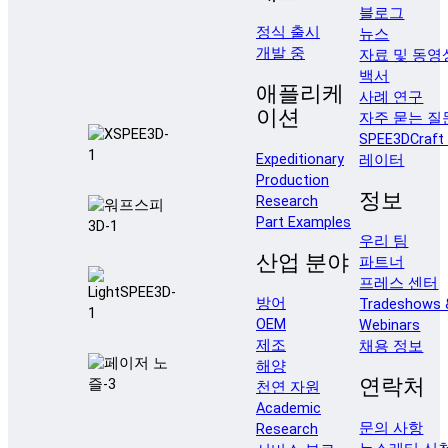
블로그
정식 출시
뉴스
개발 중
자료 및 동영
백서
애플리케
사례 연구
이션
자주 묻는 질
SPEE3DCraf
Expeditionary
레이터
Production
정보
Research
Part Examples
우리 팀
산업 분야
파트너
프레스 센터
방어
Tradeshows 
OEM
Webinars
제조
채용 정보
해양
연락처
천연 자원
Academic
문의 사항
Research