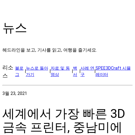
뉴스
헤드라인을 보고, 기사를 읽고, 여행을 즐기세요.
리소
블로
뉴스로 돌아
자료 및 동
백
사례 연
SPEE3DCraft 시뮬
|
|
|
|
|
그
가기
영상
서
구
레이터
스
3월 23, 2021
세계에서 가장 빠른 3D
금속 프린터, 중남미에