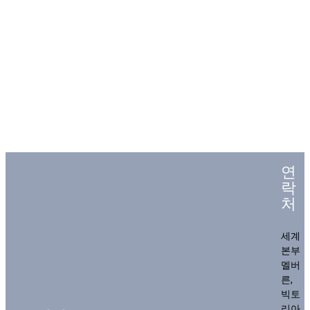
연
락
처
세계
본부
멜버
른,
빅토
리아,