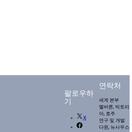
연락처
팔로우하
기
세계 본부
멜버른, 빅토리
아, 호주
X
연구 및 개발
다윈, 뉴사우스