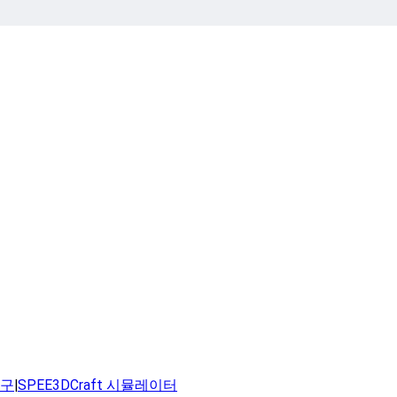
연구
|
SPEE3DCraft 시뮬레이터