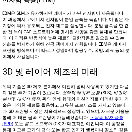
전자빔 용융(EBM)
EBM은 SLM과 유사하지만 레이저가 아닌 전자빔이 사용됩니다.
이 과정에서 고에너지 전자빔이 분말 금속을 녹입니다. 이 빔은 자
기장에 의해 유도되는 전자 제트를 생성합니다. 분말 금속을 한 겹
한 겹 녹여 CAD 소프트웨어에 명시된 사양을 갖춘 물체를 만듭니
다. 이 과정은 반응성이 높은 재료와 길항작용을 일으킬 수 있는
산화를 방지하기 위해 진공 챔버에서 진행됩니다. EBM은 레이저
프린팅 방식보다 더 빠르고 정밀하며 항공우주, 국방, 의료 등의 분
야에서 사용됩니다.
3D 및 레이어 제조의 미래
위의 기술은 3D 제조 분야에서 여전히 널리 사용되고 있지만 다음
과 같은 추가 기술이 있습니다.
선택적 레이저 소결
(SLS),
바인더
분사
및
레이저 증착
. 위의 인쇄 형태와 마찬가지로 이러한 추가 기
술은 다양한 재료를 활용하고 고유한 프로세스를 가지고 있습니
다. 3D 프린팅 시장은 지속적으로 성장하고 있으며, 새로운 기술을
통해 더 빠른 금속 프린팅이 가능해졌습니다.
초음속 입자 증착
(SPD)
또는
콜드 스프레이
(CS)가 대표적인 예입니다. 이 공정을
통해 미크론 크기의 금속 또는 합금 입자가 헬륨이나 질소와 같은