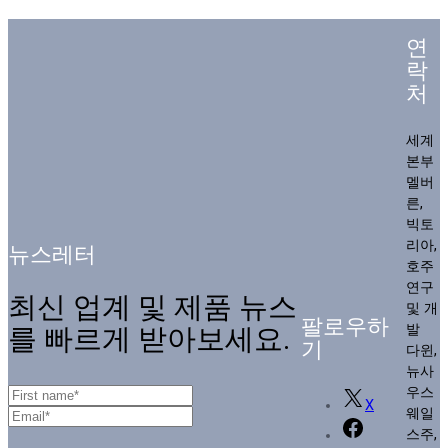
연
락
처
세계
본부
멜버
른,
빅토
리아,
뉴스레터
호주
연구
최신 업계 및 제품 뉴스
및 개
팔로우하
발
를 빠르게 받아보세요.
기
다윈,
뉴사
우스
X
웨일
스주,