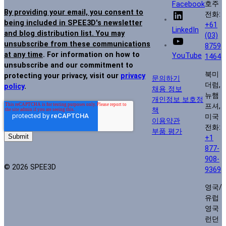
호주
Facebook
By providing your email, you consent to
전화:
being included in SPEE3D's newsletter
+61
LinkedIn
and blog distribution list. You may
(03)
unsubscribe from these communications
8759
at any time
. For information on how to
YouTube
1464
unsubscribe and our commitment to
북미
protecting your privacy, visit our
privacy
문의하기
더럼,
policy
.
채용 정보
뉴햄
개인정보 보호정
프셔,
책
미국
이용약관
전화:
부품 평가
+1
877-
908-
© 2026 SPEE3D
9369
영국/
유럽
영국
런던