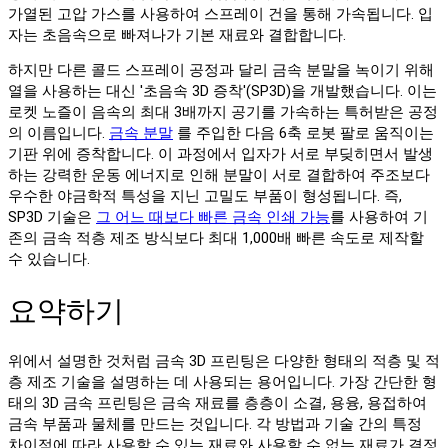
가열된 고압 가스를 사용하여 스프레이 건을 통해 가속됩니다. 입
자는 초음속으로 빠져나가 기본 재료와 결합합니다.
하지만 다른 콜드 스프레이 공정과 달리 금속 분말을 녹이기 위해
열을 사용하는 대신 '초음속 3D 증착'(SP3D)을 개발했습니다. 이는
로켓 노즐이 음속의 최대 3배까지 공기를 가속하는 특허받은 공정
의 이름입니다.
금속 분말
를 주입한 다음 6축 로봇 팔로 움직이는
기판 위에 증착합니다. 이 과정에서 입자가 서로 부딪히면서 발생
하는 강력한 운동 에너지로 인해 분말이 서로 결합하여 주조보다
우수한 야금학적 특성을 지닌 고밀도 부품이 형성됩니다. 즉,
SP3D 기술은
그 어느 때보다 빠른 금속 인쇄 가능
를 사용하여 기
존의 금속 적층 제조 방식보다 최대 1,000배 빠른 속도로 제작할
수 있습니다.
요약하기
위에서 설명한 것처럼 금속 3D 프린팅은 다양한 형태의 적층 및 적
층 제조 기술을 설명하는 데 사용되는 용어입니다. 가장 간단한 형
태의 3D 금속 프린팅은 금속 재료를 층층이 소결, 용융, 용접하여
금속 부품과 물체를 만드는 것입니다. 각 방법과 기술 간의 특정
차이점에 따라 사용할 수 있는 재료와 사용할 수 없는 재료가 결정