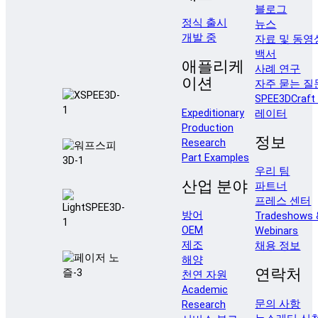
블로그
정식 출시
뉴스
개발 중
자료 및 동영
백서
애플리케
사례 연구
이션
자주 묻는 질
SPEE3DCraf
Expeditionary
레이터
Production
정보
Research
Part Examples
우리 팀
산업 분야
파트너
프레스 센터
방어
Tradeshows 
OEM
Webinars
제조
채용 정보
해양
연락처
천연 자원
Academic
문의 사항
Research